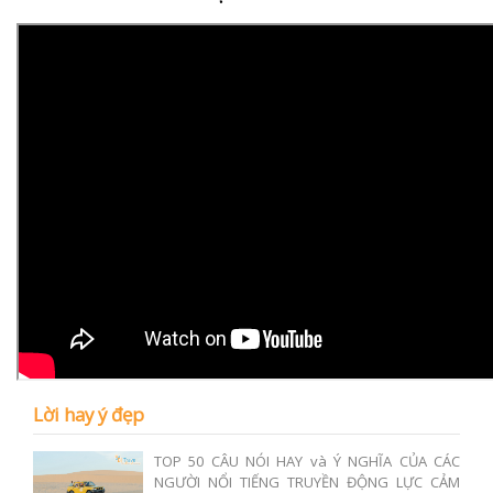
Lời hay ý đẹp
TOP 50 CÂU NÓI HAY và Ý NGHĨA CỦA CÁC
NGƯỜI NỔI TIẾNG TRUYỀN ĐỘNG LỰC CẢM