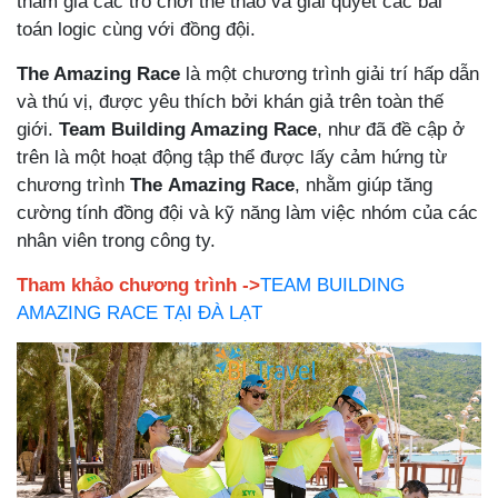
tham gia các trò chơi thể thao và giải quyết các bài
toán logic cùng với đồng đội.
The Amazing Race
là một chương trình giải trí hấp dẫn
và thú vị, được yêu thích bởi khán giả trên toàn thế
giới.
Team Building Amazing Race
, như đã đề cập ở
trên là một hoạt động tập thể được lấy cảm hứng từ
chương trình
The
Amazing Race
, nhằm giúp tăng
cường tính đồng đội và kỹ năng làm việc nhóm của các
nhân viên trong công ty.
Tham khảo chương trình ->
TEAM BUILDING
AMAZING RACE TẠI ĐÀ LẠT