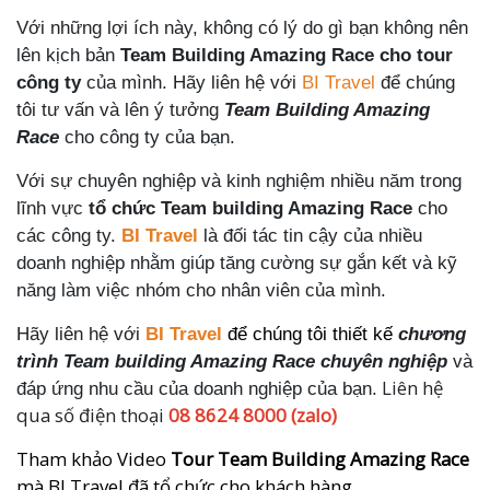
Với những lợi ích này, không có lý do gì bạn không nên
lên kịch bản
Team Building Amazing Race cho tour
công ty
của mình. Hãy liên hệ với
BI Travel
để chúng
tôi tư vấn và lên ý tưởng
Team Building Amazing
Race
cho công ty của bạn.
Với sự chuyên nghiệp và kinh nghiệm nhiều năm trong
lĩnh vực
tổ chức Team building Amazing Race
cho
các công ty.
BI Travel
là đối tác tin cậy của nhiều
doanh nghiệp nhằm giúp tăng cường sự gắn kết và kỹ
năng làm việc nhóm cho nhân viên của mình.
Hãy liên hệ với
BI Travel
để chúng tôi thiết kế
chương
trình Team building Amazing Race chuyên nghiệp
và
Liên hệ
đáp ứng nhu cầu của doanh nghiệp của bạn.
qua số điện thoại
08 8624 8000 (zalo)
Tham khảo Video
Tour Team Building Amazing Race
mà BI Travel đã tổ chức cho khách hàng