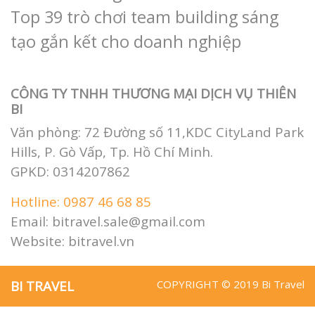
1 đêm
Tour Team Building Đà Lạt 3 ngày 2
đêm
TEAM BUILDING
Xu hướng tổ chức tour du lịch team
building cho doanh nghiệp
Những điều cần lưu ý khi tổ chức
Team Building
Top 39 trò chơi team building sáng
tạo gắn kết cho doanh nghiệp
CÔNG TY TNHH THƯƠNG MẠI DỊCH VỤ THIÊN