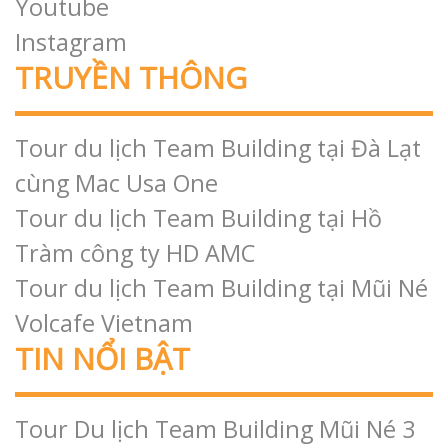
2022 tại Nha Trang cho Titafa Pharma
Tổ chức Tour Team Building năm 2022 cho
07/12/2022
công ty Pmax tại Mũi Kê Gà
Tổ chức Tour Team Building Amazing Race xe
25/03/2022
Jeep cho công ty Vietnam Digital
16/01/2022
KẾT NỐI
Facebook
Youtube
Instagram
TRUYỀN THÔNG
Tour du lịch Team Building tại Đà Lạt