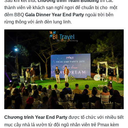
Sau khi kết thúc
chương trình Team Building
thì các
thành viên về khách sạn nghỉ ngơi để chuẩn bị cho
một
đêm BBQ
Gala Dinner Year End Party
ngoài trời bên
rừng thông với ánh đèn lung linh.
Chương trình Year End Party
được tổ chức với nhiều tiết
mục cây nhà lá vườn từ đội ngũ nhân viên trẻ Pmax kèm