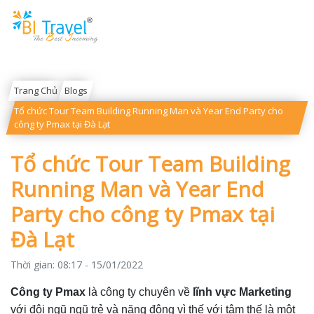
Trang Chủ
Blogs
Tổ chức Tour Team Building Running Man và Year End Party cho
công ty Pmax tại Đà Lạt
Tổ chức Tour Team Building
Running Man và Year End
Party cho công ty Pmax tại
Đà Lạt
Thời gian:
08:17 - 15/01/2022
Công ty Pmax
là công ty chuyên về
lĩnh vực Marketing
với đội ngũ ngũ trẻ và năng động vì thế với tâm thế là một