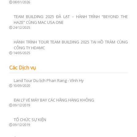
HÀNH TRÌNH TỪ BIỂN XANH VỊNH VĨNH HY ĐẾN
CHINH PHỤC ĐỈNH ĐÁ ĐỎ
08/01/2026
TEAM BUILDING 2025 ĐÀ LẠT – HÀNH TRÌNH “BEYOND THE
HAZE” CÙNG MAC USA ONE
24/12/2025
HÀNH TRÌNH TOUR TEAM BUILDING 2025 TẠI HỒ TRÀM CÙNG
CÔNG TY HDAMC
14/05/2025
Các Dịch vụ
Land Tour Du lịch Phan Rang - Vĩnh Hy
10/09/2020
ĐẠI LÝ VÉ MÁY BAY CÁC HÃNG HÀNG KHÔNG
09/12/2019
TỔ CHỨC SỰ KIỆN
09/12/2019