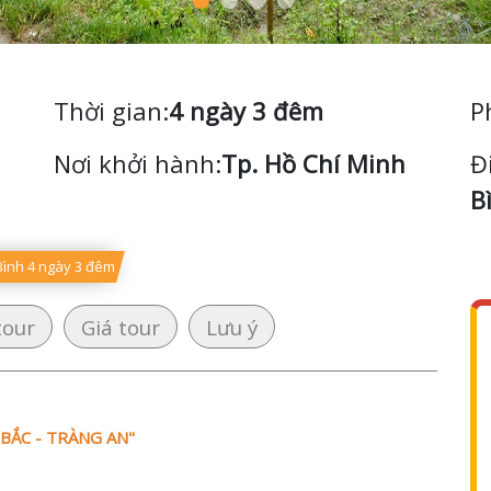
Thời gian:
4 ngày 3 đêm
P
Nơi khởi hành:
Tp. Hồ Chí Minh
Đ
B
 Bình 4 ngày 3 đêm
tour
Giá tour
Lưu ý
BẮC - TRÀNG AN"