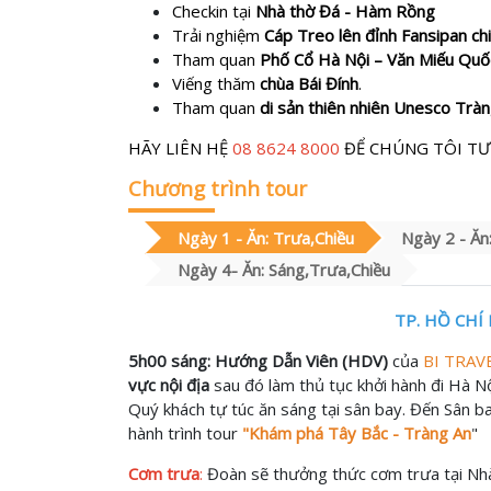
Checkin tại
Nhà thờ Đá - Hàm Rồng
Trải nghiệm
Cáp Treo lên đỉnh Fansipan ch
Tham quan
Phố Cổ Hà Nội – Văn Miếu Qu
Viếng thăm
chùa Bái Đính
.
Tham quan
di sản thiên nhiên Unesco Trà
HÃY LIÊN HỆ
08 8624 8000
ĐỂ CHÚNG TÔI TƯ
Chương trình tour
Ngày 1 - Ăn: Trưa,Chiều
Ngày 2 - Ăn
Ngày 4- Ăn: Sáng,Trưa,Chiều
TP. HỒ CHÍ 
5h00 sáng:
Hướng Dẫn Viên (HDV)
của
BI TRAV
vực nội địa
sau đó làm thủ tục khởi hành đi Hà N
Quý khách tự túc ăn sáng tại sân bay. Đến Sân b
hành trình tour
"Khám phá Tây Bắc - Tràng An
"
Cơm trưa
:
Đoàn sẽ thưởng thức cơm trưa tại Nhà