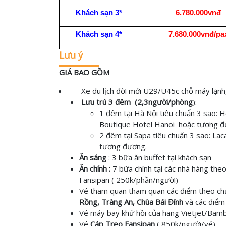
6.780.000vnđ
Khách sạn
3*
7.680.000vnđ/pa
Khách sạn 4*
Lưu ý
GIÁ BAO GỒM
X
e du lịch đời mới
U29/U45c chỗ máy lạnh
Lưu trú 3 đêm
(2,3người/phòng
):
1 đêm tại Hà Nội tiêu chuẩn 3 sao: 
Boutique Hotel Hanoi hoặc tương đ
2 đêm tại Sapa tiêu chuẩn 3 sao
: La
tương đương.
Ăn sáng
: 3
bữa ăn buffet tại khách sạn
Ăn chính :
7 bữa chính tại các nhà hàng the
Fansipan ( 250k/phần/người)
Vé tham quan tham quan các điểm theo ch
Rồng, Tràng An, Chùa Bái Đính
và các điểm
Vé máy bay khứ hồi của hãng Vietjet/Bamb
Vé
Cáp Treo Fansipan
( 850k/người/vé)