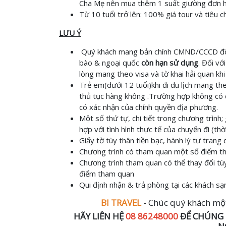
Cha Mẹ nên mua thêm 1 suất giường đơn h
Từ 10 tuổi trở lên: 100% giá tour và tiêu c
LƯU Ý
Quý
khách mang bản chính CMND/CCCD đối 
bào & ngoại quốc
còn hạn sử dụng
. Đối vớ
lòng mang theo visa và tờ khai hải quan khi đ
Trẻ em(dưới 12 tuổi)khi đi du lịch mang the
thủ tục hàng không .Trường hợp không có 
có xác nhận của chính quyền địa phương.
Một số thứ tự, chi tiết trong chương trình; 
hợp với tình hình thực tế của chuyến đi (thờ
Giấy tờ tùy thân tiền bạc, hành lý tư trang 
Chương trình có tham quan một số điểm th
Chương trình tham quan có thể thay đổi tù
điểm tham quan
Qui định nhận & trả phòng tại các khách sạ
BI
TRAVEL
- Chúc quý khách một 
HÃY LIÊN HỆ
08 86248000
ĐỂ CHÚNG 