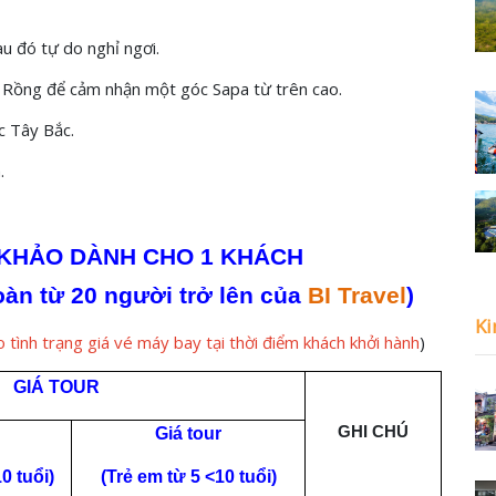
u đó tự do nghỉ ngơi.
 Rồng để cảm nhận một góc Sapa từ trên cao.
c Tây Bắc.
.
 KHẢO DÀNH CHO 1 KHÁCH
àn từ 20 người trở lên của
BI Travel
)
Ki
o tình trạng giá vé máy bay tại thời điểm khách khởi hành
)
GIÁ
TOUR
GHI CHÚ
Giá tour
0 tuổi
)
(Trẻ em từ 5 <10 tuổi)