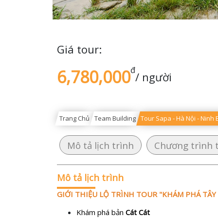
Giá tour:
đ
6,780,000
/ người
Trang Chủ
Team Building
Tour Sapa - Hà Nội - Ninh
Mô tả lịch trình
Chương trình 
Mô tả lịch trình
GIỚI THIỆU LỘ TRÌNH TOUR "KHÁM PHÁ TÂY 
Khám phá bản
Cát Cát