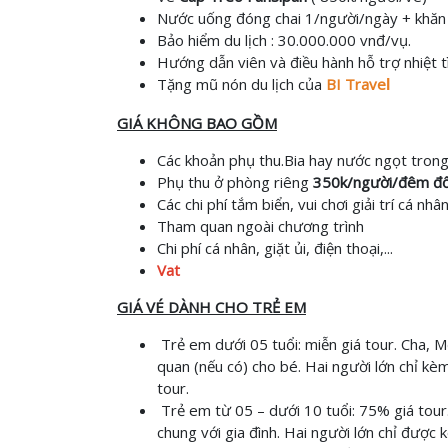
Nước uống đóng chai 1/người/ngày + khăn 
Bảo hiểm du lịch :
3
0.000.000 vnđ/vụ.
Hướng dẫn viên
và điều hành hỗ trợ
nhiệt t
Tặng mũ nón du lịch
của
BI Trave
l
GIÁ KHÔNG BAO GỒM
Các khoản phụ thu.Bia hay nước ngọt trong
Phụ thu ở phòng riêng
350k/người/đêm đối
Các chi phí tắm biển, vui chơi giải trí cá nhân
Tham quan ngoài chương trình
Chi phí cá nhân, giặt ủi, điện thoại,...
Vat
GIÁ VÉ DÀNH CHO TRẺ EM
Trẻ em dưới 05 tuổi: miễn giá tour. Cha, M
quan (nếu có) cho bé. Hai người lớn chỉ kè
tour.
Trẻ em từ 05 – dưới 10 tuổi: 75% giá tour
chung với gia đình. Hai người lớn chỉ được