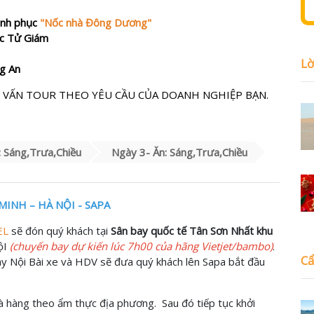
inh phục
"Nốc nhà Đông Dương"
ốc Tử Giám
Lờ
ng An
 VẤN TOUR THEO YÊU CẦU CỦA DOANH NGHIỆP BẠN.
: Sáng,Trưa,Chiều
Ngày 3- Ăn: Sáng,Trưa,Chiều
MINH – HÀ NỘI - SAPA
EL
sẽ đón quý khách tại
Sân bay quốc tế Tân Sơn Nhất khu
ộI
(chuyến bay dự kiến lúc 7h00 của hãng Vietjet/bambo)
.
Cẩ
ay Nội Bài xe và HDV sẽ đưa quý khách lên Sapa bắt đầu
 hàng theo ẩm thực địa phương. Sau đó tiếp tục khởi