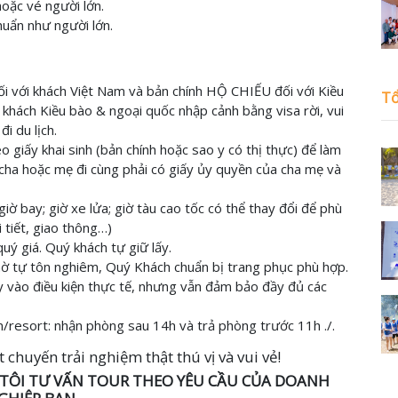
oặc vé người lớn.
huẩn như người lớn.
với khách Việt Nam và bản chính HỘ CHIẾU đối với Kiều
Tổ
i khách Kiều bào & ngoại quốc nhập cảnh bằng visa rời, vui
i du lịch.
o giấy khai sinh (bản chính hoặc sao y có thị thực) để làm
cha hoặc mẹ đi cùng phải có giấy ủy quyền của cha mẹ và
giờ bay; giờ xe lửa; giờ tàu cao tốc có thể thay đổi để phù
i tiết, giao thông…)
quý giá. Quý khách tự giữ lấy.
ờ tự tôn nghiêm, Quý Khách chuẩn bị trang phục phù hợp.
y vào điều kiện thực tế, nhưng vẫn đảm bảo đầy đủ các
n/resort: nhận phòng sau 14h và trả phòng trước 11h ./.
chuyến trải nghiệm thật thú vị và vui vẻ!
TÔI TƯ VẤN TOUR THEO YÊU CẦU CỦA DOANH