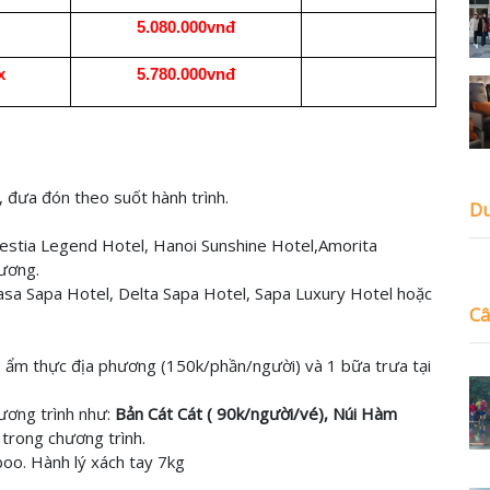
5.080.000vnđ
x
5.780.000
vnđ
, đưa đón
theo suốt hành trình.
Du
Hestia Legend Hotel, Hanoi Sunshine Hotel,Amorita
ương.
casa Sapa Hotel, Delta Sapa Hotel, Sapa Luxury Hotel hoặc
Câ
o ẩm thực địa phương (150k/phần/người) và 1 bữa trưa tại
ương trình như:
Bản Cát Cát ( 90k/người/vé), Núi Hàm
 trong chương trình.
oo. Hành lý xách tay 7kg