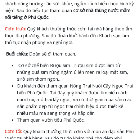
khách dâng hương cầu sức khỏe, ngắm cảnh biển chụp hình kỷ
niệm. Sau đó tiếp tục tham quan
cơ sở nhà thùng nước mắm
nổi tiếng ở Phú Quốc.
Cơm trưa:
Quý khách thưởng thức cơm tại nhà hàng theo ẩm
thực địa phương. Sau đó đoàn khởi hành đến Khách sạn làm
thủ tục nhận phòng và nghỉ ngơi.
Buổi chiều:
Đoàn sẽ đi tham quan.
Cơ sở chế biến Rượu Sim - rượu sim được làm từ
những quả sim rừng ngâm ủ lên men ra loại mật sim,
sirô sim thơm ngon…
Du khách đến tham quan Nông Trại Nuôi Cấy Ngọc Trai
biển Phú Quốc. Tại đây quý khách được tìm hiểu cách
nuôi trai, mổ trai lấy ngọc, và có thời gian mua sắm các
sản phẩm đẹp từ ngọc trai chính hiệu đươc thiết kế
nhiều mẫu mã sang trọng và hấp dẫn.
Tham quan vườn tiêu Phú Quốc.
Cơm tối:
Quý khách thưởng thức cơm với món ăn đặc sản Phú
Quốc tại nhà hàng. Sau đó tự do khám phá chợ đêm Phú