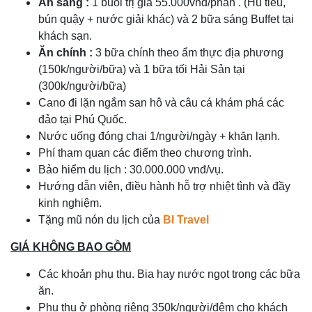
Ăn sáng :
1
buổi trị giá
55.000vnđ/phần
. (Hủ tiếu,
bún quậy + nước giải khác) và 2 bữa sáng Buffet tại
khách sạn.
Ăn chính :
3
bữa
chính
theo ẩm thực địa phương
(150k/người/bữa) và 1 bữa tối Hải Sản tại
(300k/người/bữa)
Cano đi lặn ngắm san hô và câu cá khám phá các
đảo tại Phú Quốc.
Nước uống đóng chai 1/người/ngày + khăn lạnh.
Phí tham quan các điểm theo chương trình.
Bảo hiểm du lịch : 30.000.000 vnđ/vụ.
Hướng dẫn viên, điều hành hỗ trợ nhiệt tình và đầy
kinh nghiệm.
Tặng mũ nón du lịch của
BI Travel
GIÁ KHÔNG BAO GỒM
Các khoản phụ thu. Bia hay nước ngọt trong các bữa
ăn.
Phụ thu ở phòng riêng 350k/người/đêm cho khách