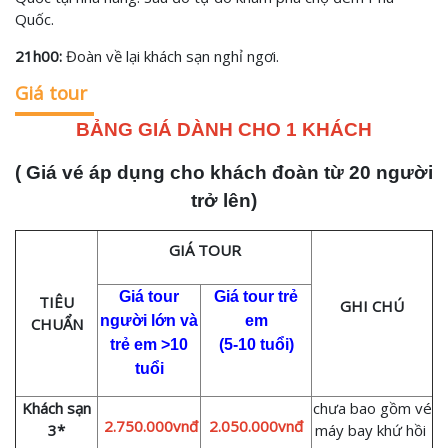
Quốc.
21h00:
Đoàn về lại khách sạn nghỉ ngơi.
Giá tour
BẢNG GIÁ DÀNH CHO 1 KHÁCH
( Giá vé áp dụng
cho khách đoàn từ 20 người
trở lên
)
GIÁ
TOUR
Giá tour
Giá
tour trẻ
TIÊU
GHI CHÚ
người lớn và
em
CHUẨN
trẻ em >10
(
5-10 tuổi)
tuổi
Khách sạn
chưa bao gồm vé
2.750.000vnđ
2.050.000vnđ
3*
máy bay khứ hồi