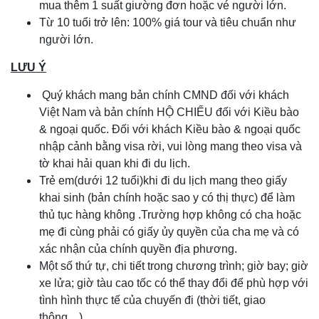
mua thêm 1 suất giường đơn hoặc vé người lớn.
Từ 10 tuổi trở lên: 100% giá tour và tiêu chuẩn như
người lớn.
LƯU Ý
Quý
khách mang bản chính CMND đối với khách
Việt Nam và bản chính HỘ CHIẾU đối với Kiều bào
& ngoại quốc. Đối với khách Kiều bào & ngoại quốc
nhập cảnh bằng visa rời, vui lòng mang theo visa và
tờ khai hải quan khi đi du lịch.
Trẻ em(dưới 12 tuổi)khi đi du lịch mang theo giấy
khai sinh (bản chính hoặc sao y có thị thực) để làm
thủ tục hàng không .Trường hợp không có cha hoặc
mẹ đi cùng phải có giấy ủy quyền của cha mẹ và có
xác nhận của chính quyền địa phương.
Một số thứ tự, chi tiết trong chương trình; giờ bay; giờ
xe lửa; giờ tàu cao tốc có thể thay đổi để phù hợp với
tình hình thực tế của chuyến đi (thời tiết, giao
thông…)