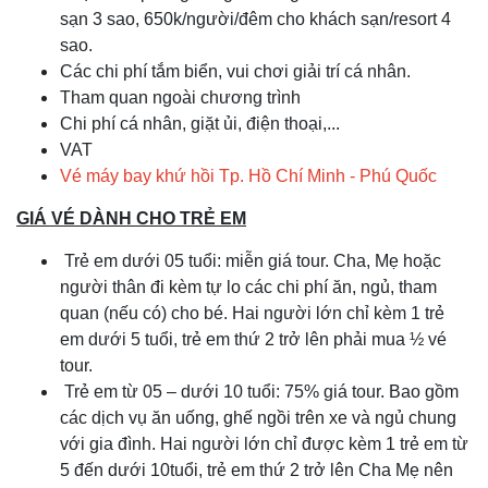
sạn 3 sao, 650k/người/đêm cho khách sạn/resort 4
sao.
Các chi phí tắm biển, vui chơi giải trí cá nhân.
Tham quan ngoài chương trình
Chi phí cá nhân, giặt ủi, điện thoại,...
VAT
Vé máy bay khứ hồi Tp. Hồ Chí Minh - Phú Quốc
GIÁ VÉ DÀNH CHO TRẺ EM
Trẻ em dưới 05 tuổi: miễn giá tour. Cha, Mẹ hoặc
người thân đi kèm tự lo các chi phí ăn, ngủ, tham
quan (nếu có) cho bé. Hai người lớn chỉ kèm 1 trẻ
em dưới 5 tuổi, trẻ em thứ 2 trở lên phải mua ½ vé
tour.
Trẻ em từ 05 – dưới 10 tuổi: 75% giá tour. Bao gồm
các dịch vụ ăn uống, ghế ngồi trên xe và ngủ chung
với gia đình. Hai người lớn chỉ được kèm 1 trẻ em từ
5 đến dưới 10tuổi, trẻ em thứ 2 trở lên Cha Mẹ nên