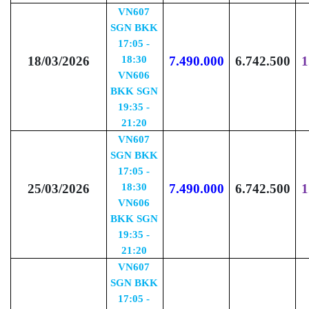
VN607
SGN BKK
17:05 -
18:30
18/03/2026
7.490.000
6.742.500
1
VN606
BKK SGN
19:35 -
21:20
VN607
SGN BKK
17:05 -
18:30
25/03/2026
7.490.000
6.742.500
1
VN606
BKK SGN
19:35 -
21:20
VN607
SGN BKK
17:05 -