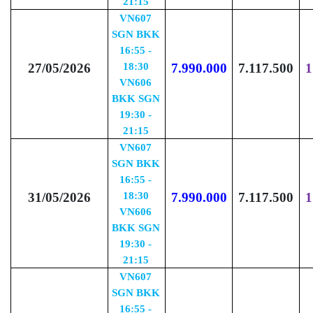
21:15
VN607
SGN BKK
16:55 -
18:30
27/05/2026
7.990.000
7.117.500
1
VN606
BKK SGN
19:30 -
21:15
VN607
SGN BKK
16:55 -
18:30
31/05/2026
7.990.000
7.117.500
1
VN606
BKK SGN
19:30 -
21:15
VN607
SGN BKK
16:55 -