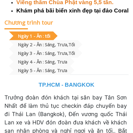
Viếng thăm Chùa Phật vàng 5,5 tấn.
Khám phá bãi biển xinh đẹp tại đảo Coral
Chương trình tour
Ngày 1 - Ăn : tối
Ngày 2 - Ăn : Sáng, Trưa,Tối
Ngày 3 - Ăn : Sáng, Trưa,Tối
Ngày 4 - Ăn : Sáng, Trưa
Ngày 5 - Ăn : Sáng, Trưa
TP.HCM - BANGKOK
Trưởng đoàn đón khách tại sân bay Tân Sơn
Nhất để làm thủ tục checkin đáp chuyến bay
đi Thái Lan (Bangkok), Đến vương quốc Thái
Lan xe và HDV đón đoàn đưa khách về khách
sạn nhận phòng và nghỉ ngơi và ăn tối.
. Bắt