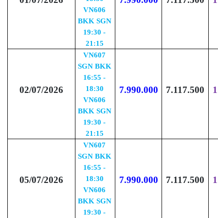
VN606
BKK SGN
19:30 -
21:15
VN607
SGN BKK
16:55 -
18:30
02/07/2026
7.990.000
7.117.500
1
VN606
BKK SGN
19:30 -
21:15
VN607
SGN BKK
16:55 -
18:30
05/07/2026
7.990.000
7.117.500
1
VN606
BKK SGN
19:30 -