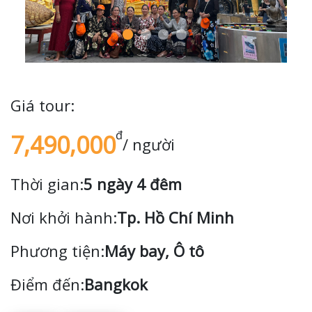
Giá tour:
đ
7,490,000
/ người
Thời gian:
5 ngày 4 đêm
Nơi khởi hành:
Tp. Hồ Chí Minh
Phương tiện:
Máy bay, Ô tô
Điểm đến:
Bangkok