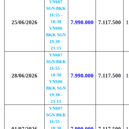
VN607
SGN BKK
16:55 -
18:30
25/06/2026
7.990.000
7.117.500
1
VN606
BKK SGN
19:30 -
21:15
VN607
SGN BKK
16:55 -
18:30
28/06/2026
7.990.000
7.117.500
1
VN606
BKK SGN
19:30 -
21:15
VN607
SGN BKK
16:55 -
18:30
01/07/2026
7.990.000
7.117.500
1