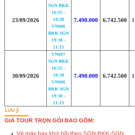
SGN BKK
16:55 -
18:30
23/09/2026
7.490.000
6.742.500
1
VN606
BKK SGN
19:30 -
21:15
VN607
SGN BKK
16:55 -
18:30
30/09/2026
7.490.000
6.742.500
1
VN606
BKK SGN
19:30 -
21:15
Lưu ý
GIÁ TOUR TRỌN GÓI BAO GỒM:
Vé máy bay khứ hồi theo SGN-BKK-SGN