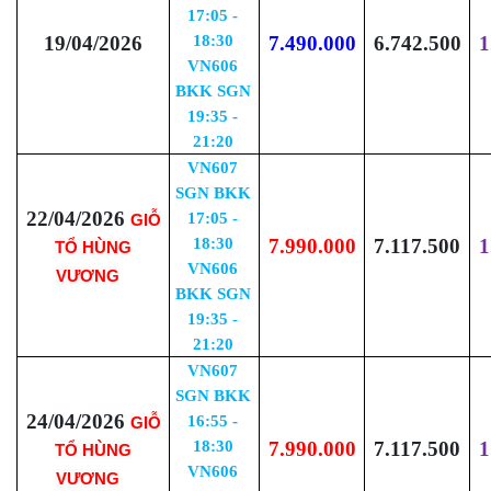
17:05 -
18:30
19/04/2026
7.490.000
6.742.500
1
VN606
BKK SGN
19:35 -
21:20
VN607
SGN BKK
22/04/2026
17:05 -
GIỖ
18:30
7.990.000
7.117.500
1
TỔ HÙNG
VN606
VƯƠNG
BKK SGN
19:35 -
21:20
VN607
SGN BKK
24/04/2026
16:55 -
GIỖ
18:30
7.990.000
7.117.500
1
TỔ HÙNG
VN606
VƯƠNG