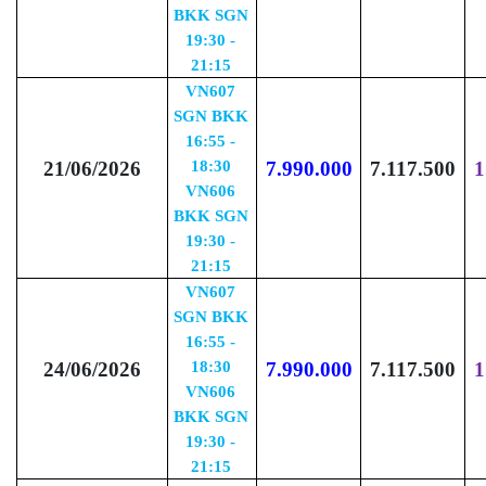
BKK SGN
19:30 -
21:15
VN607
SGN BKK
16:55 -
18:30
21/06/2026
7.990.000
7.117.500
1
VN606
BKK SGN
19:30 -
21:15
VN607
SGN BKK
16:55 -
18:30
24/06/2026
7.990.000
7.117.500
1
VN606
BKK SGN
19:30 -
21:15