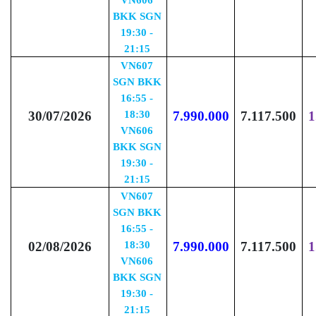
BKK SGN
19:30 -
21:15
VN607
SGN BKK
16:55 -
18:30
30/07/2026
7.990.000
7.117.500
1
VN606
BKK SGN
19:30 -
21:15
VN607
SGN BKK
16:55 -
18:30
02/08/2026
7.990.000
7.117.500
1
VN606
BKK SGN
19:30 -
21:15