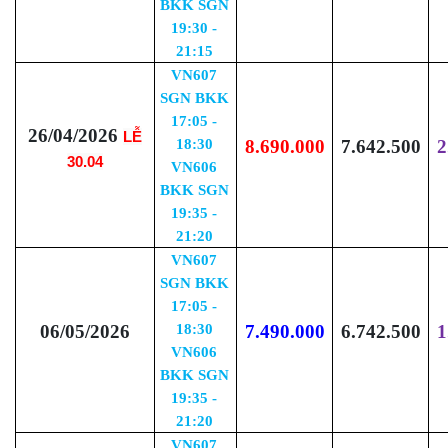
BKK SGN
19:30 -
21:15
VN607
SGN BKK
17:05 -
26/04/2026
LỄ
18:30
8.690.000
7.642.500
2
30.04
VN606
BKK SGN
19:35 -
21:20
VN607
SGN BKK
17:05 -
18:30
06/05/2026
7.490.000
6.742.500
1
VN606
BKK SGN
19:35 -
21:20
VN607