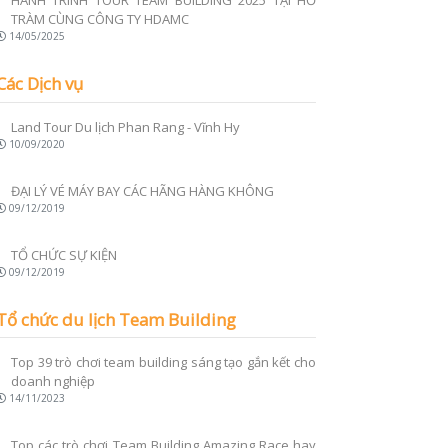
HÀNH TRÌNH TOUR TEAM BUILDING 2025 TẠI HỒ
TRÀM CÙNG CÔNG TY HDAMC
14/05/2025
Các Dịch vụ
Land Tour Du lịch Phan Rang - Vĩnh Hy
10/09/2020
ĐẠI LÝ VÉ MÁY BAY CÁC HÃNG HÀNG KHÔNG
09/12/2019
TỔ CHỨC SỰ KIỆN
09/12/2019
Tổ chức du lịch Team Building
Top 39 trò chơi team building sáng tạo gắn kết cho
doanh nghiệp
14/11/2023
Top các trò chơi Team Building Amazing Race hay