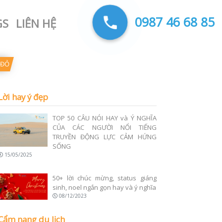
0987 46 68 85
GS
LIÊN HỆ
 ĐỎ
Lời hay ý đẹp
TOP 50 CÂU NÓI HAY và Ý NGHĨA
CỦA CÁC NGƯỜI NỔI TIẾNG
TRUYỀN ĐỘNG LỰC CẢM HỨNG
SỐNG
15/05/2025
50+ lời chúc mừng, status giáng
sinh, noel ngắn gọn hay và ý nghĩa
08/12/2023
Cẩm nang du lịch