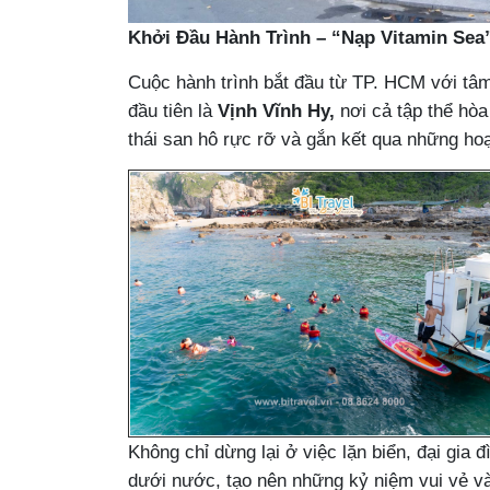
Khởi Đầu Hành Trình – “Nạp Vitamin Sea
Cuộc hành trình bắt đầu từ TP. HCM với tâm
đầu tiên là
Vịnh Vĩnh Hy,
nơi cả tập thể hòa
thái san hô rực rỡ và gắn kết qua những ho
Không chỉ dừng lại ở việc lặn biển, đại gia 
dưới nước, tạo nên những kỷ niệm vui vẻ v