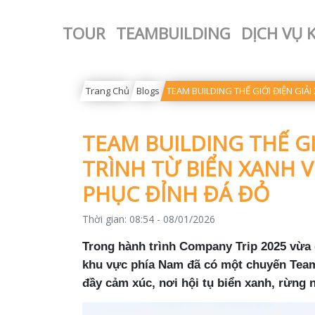
TOUR
TEAMBUILDING
DỊCH VỤ 
Trang Chủ
Blogs
TEAM BUILDING THẾ GIỚI ĐIỆN GIẢ
TEAM BUILDING THẾ GI
TRÌNH TỪ BIỂN XANH 
PHỤC ĐỈNH ĐÁ ĐỎ
Thời gian:
08:54 - 08/01/2026
Trong hành trình Company Trip 2025 vừa 
khu vực phía Nam
đã có một chuyến
Team
đầy cảm xúc
, nơi hội tụ biển xanh, rừng 