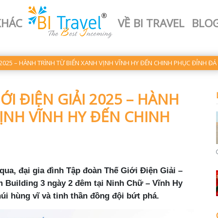
KHÁC
VỀ BI TRAVEL
BLO
I 2025 – HÀNH TRÌNH TỪ BIỂN XANH VỊNH VĨNH HY ĐẾN CHINH PHỤC ĐỈNH ĐÁ
ỚI ĐIỆN GIẢI 2025 – HÀNH
VỊNH VĨNH HY ĐẾN CHINH
qua, đại gia đình
Tập đoàn Thế Giới Điện Giải –
 Building 3 ngày 2 đêm
tại
Ninh Chữ – Vĩnh Hy
núi hùng vĩ và tinh thần đồng đội bứt phá.