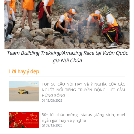
Team Building Trekking/Amazing Race tại Vườn Quốc
gia Núi Chúa
Lời hay ý đẹp
TOP 50 CÂU NÓI HAY và Ý NGHĨA CỦA CÁC
NGƯỜI NỔI TIẾNG TRUYỀN ĐỘNG LỰC CẢM
HỨNG SỐNG
15/05/2025
50+ lời chúc mừng, status giáng sinh, noel
ngắn gọn hay và ý nghĩa
08/12/2023