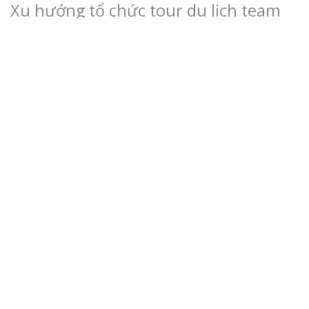
Xu hướng tổ chức tour du lịch team
building cho doanh nghiệp
Những điều cần lưu ý khi tổ chức
Team Building
Top 39 trò chơi team building sáng
tạo gắn kết cho doanh nghiệp
CÔNG TY TNHH THƯƠNG MẠI DỊCH VỤ THIÊN
BI
Văn phòng: 72 Đường số 11,KDC CityLand Park
Hills, P. Gò Vấp, Tp. Hồ Chí Minh.
GPKD:
0314207862
Hotline:
0987 46 68 85