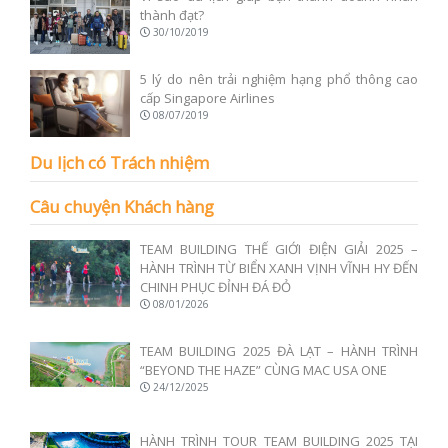
thành đạt?
30/10/2019
5 lý do nên trải nghiệm hạng phổ thông cao
cấp Singapore Airlines
08/07/2019
Du lịch có Trách nhiệm
Câu chuyện Khách hàng
TEAM BUILDING THẾ GIỚI ĐIỆN GIẢI 2025 –
HÀNH TRÌNH TỪ BIỂN XANH VỊNH VĨNH HY ĐẾN
CHINH PHỤC ĐỈNH ĐÁ ĐỎ
08/01/2026
TEAM BUILDING 2025 ĐÀ LẠT – HÀNH TRÌNH
“BEYOND THE HAZE” CÙNG MAC USA ONE
24/12/2025
HÀNH TRÌNH TOUR TEAM BUILDING 2025 TẠI