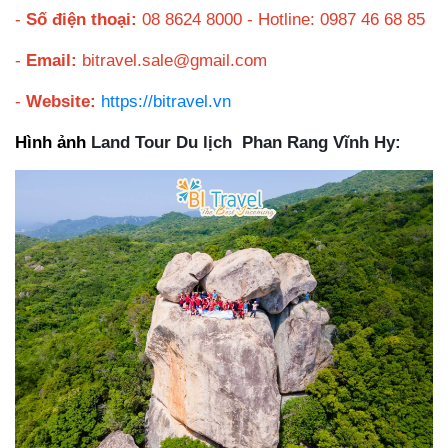
-
Số điện thoại:
08 8624 8000 - Hotline: 0987 46 68 85
-
Email:
bitravel.sale@gmail.com
-
Website:
https://bitravel.vn
Hình ảnh
Land Tour Du lịch Phan Rang Vĩnh Hy: