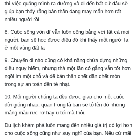
thì việc quăng mình ra đường và đi đến bất cứ đâu sẽ
giúp bạn thấy rằng bản thân đang may mắn hơn rất
nhiều người rồi
8. Cuộc sống vốn dĩ vẫn luôn công bằng với tất cả mọi
người, bạn sẽ học được điều đó khi thấy một người lạ
ở một vùng đất lạ
9. Chuyến đi nào cũng có khả năng chứa đựng những
điều nguy hiểm, nhưng thà một lần cố gắng vẫn tốt hơn
ngồi im một chỗ và để bản thân chết dần chết mòn
trong sự an toàn đến tẻ nhạt.
10. Mỗi người chúng ta đều được giao cho một cuộc
đời giống nhau, quan trọng là bạn sẽ tô lên đó những
mảng màu rực rỡ hay u tối mà thôi.
Du lịch khám phá luôn mang đến nhiều giá trị có lợi hơn
cho cuộc sống cũng như suy nghĩ của bạn. Nếu cứ mãi