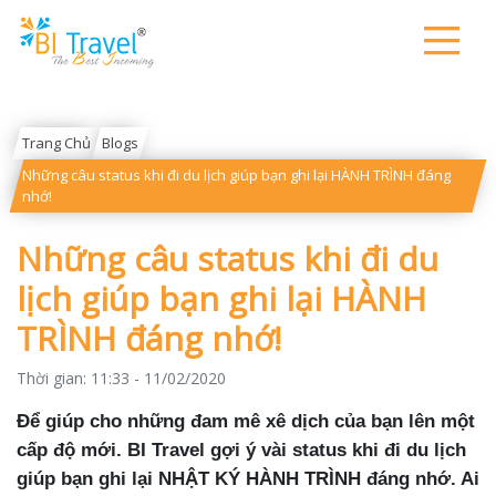
Trang Chủ
Blogs
Những câu status khi đi du lịch giúp bạn ghi lại HÀNH TRÌNH đáng
nhớ!
Những câu status khi đi du
lịch giúp bạn ghi lại HÀNH
TRÌNH đáng nhớ!
Thời gian:
11:33 - 11/02/2020
Để giúp cho những đam mê xê dịch của bạn lên một
cấp độ mới. BI Travel gợi ý vài status khi đi du lịch
giúp bạn ghi lại NHẬT KÝ HÀNH TRÌNH đáng nhớ. Ai