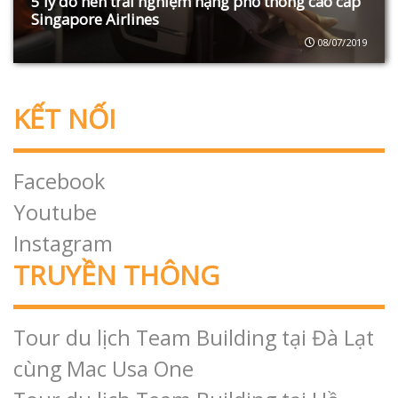
5 lý do nên trải nghiệm hạng phổ thông cao cấp
Singapore Airlines
08/07/2019
KẾT NỐI
Facebook
Youtube
Instagram
TRUYỀN THÔNG
Tour du lịch Team Building tại Đà Lạt
cùng Mac Usa One