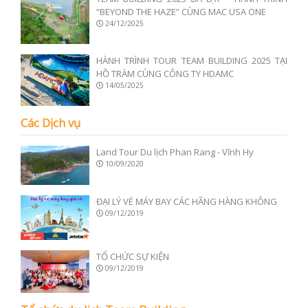
“BEYOND THE HAZE” CÙNG MAC USA ONE
24/12/2025
HÀNH TRÌNH TOUR TEAM BUILDING 2025 TẠI
HỒ TRÀM CÙNG CÔNG TY HDAMC
14/05/2025
Các Dịch vụ
Land Tour Du lịch Phan Rang - Vĩnh Hy
10/09/2020
ĐẠI LÝ VÉ MÁY BAY CÁC HÃNG HÀNG KHÔNG
09/12/2019
TỔ CHỨC SỰ KIỆN
09/12/2019