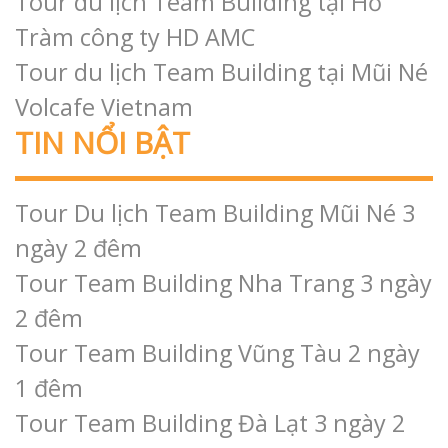
Tour du lịch Team Building tại Hồ
Tràm công ty HD AMC
Tour du lịch Team Building tại Mũi Né
Volcafe Vietnam
TIN NỔI BẬT
Tour Du lịch Team Building Mũi Né 3
ngày 2 đêm
Tour Team Building Nha Trang 3 ngày
2 đêm
Tour Team Building Vũng Tàu 2 ngày
1 đêm
Tour Team Building Đà Lạt 3 ngày 2