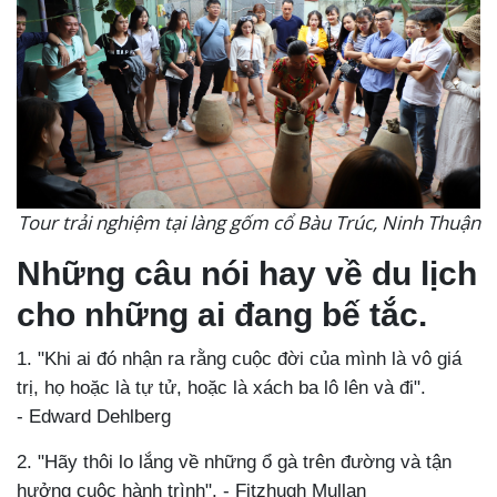
Tour trải nghiệm tại làng gốm cổ Bàu Trúc, Ninh Thuận
Những câu nói hay về du lịch
cho những ai đang bế tắc.
1. "Khi ai đó nhận ra rằng cuộc đời của mình là vô giá
trị, họ hoặc là tự tử, hoặc là xách ba lô lên và đi".
- Edward Dehlberg
2. "Hãy thôi lo lắng về những ổ gà trên đường và tận
hưởng cuộc hành trình". - Fitzhugh Mullan