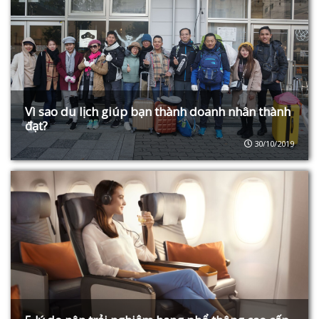
Vì sao du lịch giúp bạn thành doanh nhân thành
đạt?
30/10/2019