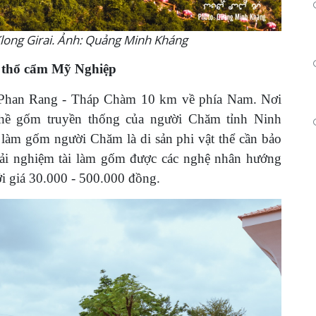
Klong Girai. Ảnh: Quảng Minh Kháng
 thổ cẩm Mỹ Nghiệp
 Phan Rang - Tháp Chàm 10 km về phía Nam. Nơi
hề gốm truyền thống của người Chăm tỉnh Ninh
làm gốm người Chăm là di sản phi vật thể cần bảo
trải nghiệm tài làm gốm được các nghệ nhân hướng
i giá 30.000 - 500.000 đồng.