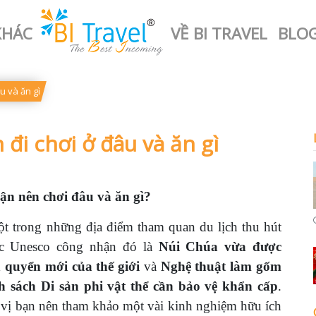
KHÁC
VỀ BI TRAVEL
BLO
u và ăn gì
đi chơi ở đâu và ăn gì
ận nên chơi đâu và ăn gì?
ột trong những địa điểm tham quan du lịch thu hút
ợc Unesco công nhận đó là
Núi Chúa vừa được
quyển mới của thế giới
và
Nghệ thuật làm gốm
sách Di sản phi vật thể cần bảo vệ khẩn cấp
.
ú vị bạn nên tham khảo một vài kinh nghiệm hữu ích