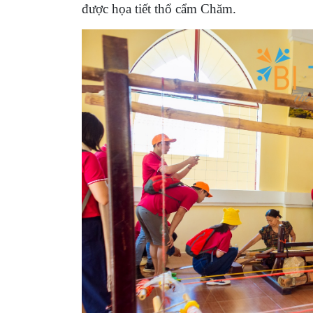
được họa tiết thổ cẩm Chăm.