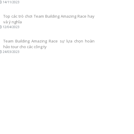
doanh nghiệp
14/11/2023
Top các trò chơi Team Building Amazing Race hay
và ý nghĩa
12/04/2023
Team Building Amazing Race sự lựa chọn hoàn
hảo tour cho các công ty
24/03/2023