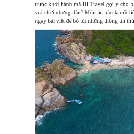
trước khởi hành mà BI Travel gợi ý cho 
vui chơi những đâu? Món ăn nào là nổi ti
ngay bài viết để bỏ túi những thông tin thú